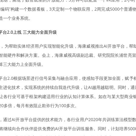
零编码”构建一个数据看板，3天定制一个物联应用，2周完成5000个普通
造一个业务系统。
放平台2.0上线 三大能力全面升级
8年，为帮助实体经济用户实现智能化升级，海康威视推出AI开放平台，帮
智能硬件和解决方案。会上，海康威视高级副总裁、研究院院长浦世亮宣布
算三大能力上全面升级。
放平台2.0根据场景进行信号采集与融合应用，使感知手段更加全面，赋
主进化技术，实现系统的持续自我迭代升级，让AI越用越聪明。同时，通
让各行业可基于框架构建适用行业的认知计算体系。如在与某大型商业
20多倍，每月有效阻止欺诈行为100多次。
，通过AI开放平台提供的技术能力，各行业用户2020年共训练算法模型数
将继续向合作伙伴提供免费的AI开放平台训练服务。同时，计划培养500