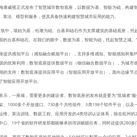
海康威视正式发布了智慧城市数智底座，以数据为基、智能为础，构建
、算法、模型和服务，使其具备快速构建智慧城市应用的能力。
建筑中，墙始为基，柱墩为础。台基和础石作为支撑建筑的基础底座，托
固的台基和础石。在我们的眼中，数据为基，智能为础，托起智慧之城。
座提供感知平台（感知融合赋能平台），支持多维感知、智能感知和集
源的统筹利用；数智底座提供数据平台（物信融合数据平台），为城市
期的支持；数智底座提供应用平台（智能应用开放平台），面向边缘节
了智能应用开放平台。
表示，一座城，需要更多的建设者。数智底座的发布就是要为“筑城者”
架、1000多个开放接口、730多个共性组件、3类198个软件平台，
运维、算法训练、数据工程、应用开发的4类培训认证体系，除在杭州的2
中心、19个省的软件研发部都能够承担培训赋能任务，同时还提供280多
现场，展现了数智底座的开放能力：5分钟可以配置一个VR应用，2小