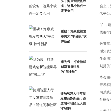
买了海康威视的设
会上，
备，这几个软件一
定要会用
供平台
“在古
重磅！海康威视发
需要牢
布两大“平台级”软
件新品
数智底
感知资
生命周
华为云：打造游戏
别提供
创新智能世界
的“黑土地”
毕会娟
开发框
向系统
捷顺智慧人行年度
发布两款新品：通
件研发
道闸和社区无人值
守AB闸
在发布