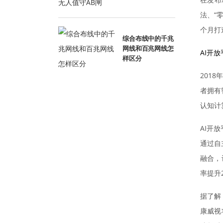
法、“
个月打
综合布线中的千兆
网线和百兆网线怎
AI开
样区分
201
者拥有
认知计
AI开
通过自
融合，
率提升
据了解
康威视