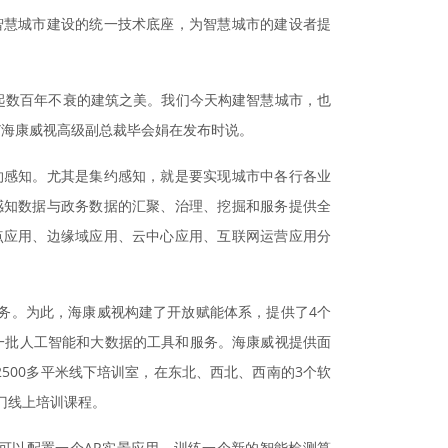
智慧城市建设的统一技术底座，为智慧城市的建设者提
起数百年不衰的建筑之美。我们今天构建智慧城市，也
”海康威视高级副总裁毕会娟在发布时说。
约感知。尤其是集约感知，就是要实现城市中各行各业
感知数据与政务数据的汇聚、治理、挖掘和服务提供全
点应用、边缘域应用、云中心应用、互联网运营应用分
服务。为此，海康威视构建了开放赋能体系，提供了4个
以及一批人工智能和大数据的工具和服务。海康威视提供面
500多平米线下培训室，在东北、西北、西南的3个软
门线上培训课程。
时可以配置一个AR实景应用、训练一个新的智能检测算