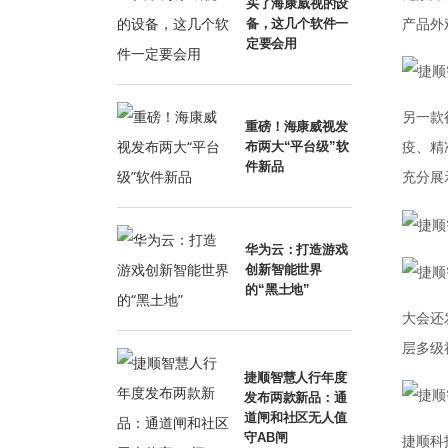
买了海康威视的设
产品外
备，这几个软件一
定要会用
另一款
重磅！海康威视发
疫、精
布两大“平台级”软
件新品
充分展
华为云：打造游戏
创新智能世界
的“黑土地”
大会还
层多级
捷顺智慧人行年度
发布两款新品：通
道闸和社区无人值
守AB闸
捷顺科