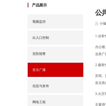
产品展示
公
视频监控
小
1.业
出入口控制
办公楼
安防报警
业务广
2.服
音乐广播
宾馆、
音乐类
信息与发布
3.火
网络工程
主要用